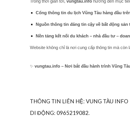
Trong thời gian tới,
vungtau.info
hướng đến mục tiêu
Cổng thông tin du lịch Vũng Tàu hàng đầu trên
Nguồn thông tin đáng tin cậy về bất động sản 
Nền tảng kết nối du khách – nhà đầu tư – doa
Website không chỉ là nơi cung cấp thông tin mà còn 
✨
vungtau.info – Nơi bắt đầu hành trình Vũng Tà
THÔNG TIN LIÊN HỆ: VUNG TÀU INFO
DI ĐỘNG: 0965219082.